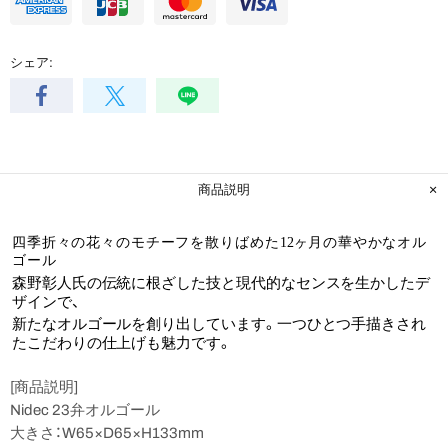
シェア:
商品説明
四季折々の花々のモチーフを散りばめた
12
ヶ⽉の華やかなオル
ゴール
森野彰⼈⽒の伝統に根ざした技と現代的なセンスを⽣かしたデ
ザインで、
新たなオルゴールを創り出しています。⼀つひとつ⼿描きされ
たこだわりの仕上げも魅⼒です。
[商品説明]
Nidec 23弁オルゴール
大きさ：W65×D65×H133mm