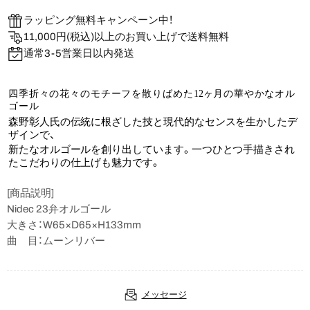
ラッピング無料キャンペーン中！
11,000円(税込)以上のお買い上げで送料無料
通常3-5営業日以内発送
四季折々の花々のモチーフを散りばめた
12
ヶ⽉の華やかなオル
ゴール
森野彰⼈⽒の伝統に根ざした技と現代的なセンスを⽣かしたデ
ザインで、
新たなオルゴールを創り出しています。⼀つひとつ⼿描きされ
たこだわりの仕上げも魅⼒です。
[商品説明]
Nidec 23弁オルゴール
大きさ：W65×D65×H133mm
曲 目：ムーンリバー
メッセージ