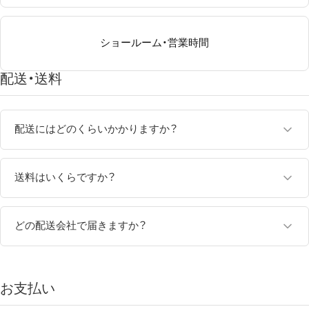
ショールーム・営業時間
配送・送料
配送にはどのくらいかかりますか？
ご注文いただいたオルゴールは、商品によって発送までの納期が
異なります。
送料はいくらですか？
■ 通常商品
オルゴールは「日本郵便」または「ヤマト運輸」にてお届けいたし
ご注文確定後、
ます。
3～5営業日以内
に発送いたします。
どの配送会社で届きますか？
■ シリンダーオルゴール（受注生産）
配送料金は、ご注文金額や配送先地域によって異なります。
商品は
日本郵便
または
ヤマト運輸
にてお届けいたします。
職人が一つひとつ丁寧に製作するため、以下の納期を目安として
北海道・沖縄を除く地域：1,100円（税込）
配送会社の指定はできませんので、あらかじめご了承ください。
お支払い
おります。
北海道・沖縄：1,650円（税込）