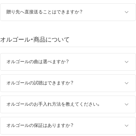
はい。ギフトラッピング（無料）をご用意しております。
贈り先へ直接送ることはできますか？
お誕生日や結婚祝い、記念日など、大切な方への贈り物としてご
利用いただけます。
ご注文者様と異なる住所へのお届けも承っております。
ラッピングの種類や対応商品については、各商品ページをご確認
ご自宅以外への配送をご希望の場合は、ご注文時にお届け先をご
オルゴール・​商品に​ついて
ください。
指定ください。
オルゴールの曲は選べますか？
商品によってお選びいただける曲目が異なります。
オルゴールの試聴はできますか？
曲目をお選びいただける商品は、商品ページ内の曲目一覧よりお
好みの楽曲をご指定いただけます。
一部商品は、商品ページで音色をご試聴いただけます。
オルゴールのお手入れ方法を教えてください。
また、曲によって音色や演奏時間、対応しているオルゴールの種
また、ニデックオルゴールショールームでは実際にオルゴールの
類が異なります。初めて曲を選ばれる方は、曲選びのポイントを
音色をお聴きいただけます。
直射日光や高温多湿を避け、安定した場所でご使用・保管してく
ご紹介したコラムもぜひご覧ください。
ださい。
オルゴールの保証はありますか？
ニデックオルゴールショールーム