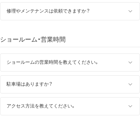
お手入れの際は、柔らかい布でやさしく乾拭きしてください。
オルフェウスシリーズには、
ご購入日より1年間の保証
が付いて
オルゴールの曲の選び方はこちら
います。
修理やメンテナンスは依頼できますか？
保証期間内に、取扱説明書や保証書の内容に基づく正常な使用状
はい。ニデックオルゴールショールームでは、オルゴールの修理・
態で故障した場合は、無償で修理いたします。
メンテナンスのご相談を承っています。
ショールーム・営業時間
保証の対象外となる場合もございますので、詳しくは保証書をご
修理内容や商品の状態によって対応方法やお預かり期間が異なり
確認ください。
ますので、まずはお問い合わせください。
ショールームの営業時間を教えてください。
修理に関するお問い合わせはこちらから
ニデックオルゴールショールームの営業時間は
平日10:00～16:00
です。
駐車場はありますか？
営業日や臨時休業日は、営業カレンダーをご確認ください。
専用駐車場はございません。お車でお越しの際は、近隣のコイン
パーキングをご利用ください。
アクセス方法を教えてください。
ニデックオルゴールショールームは、
京都市営地下鉄 烏丸御池駅
2番出口より徒歩約5分
の場所にございます。