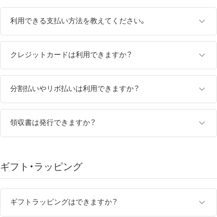
商品のお届けは日本国内に限らせていただいております。
ご注文金額が11,000円（税込）以上の場合は送料無料
となります。
30弁シリンダーオルゴール
：約1か月半
50弁・72弁シリンダーオルゴール
：約1か月半～2か月
利用できる支払い方法を教えてください。
また、天候や交通状況、繁忙期などにより、お届けが通常より遅れ
100弁シリンダーオルゴール
：約2か月
送料無料対象のオルゴールはこちら
る場合があります。
年末年始やゴールデンウィークなどの大型連休を挟む場合は、通
ニデックオルゴールショールーム オンラインショップでは、以下
常より発送・お届けまでお時間をいただく場合がございます。
のお支払い方法をご利用いただけます。
クレジットカードは利用できますか？
発送した商品は、保管期間内にお受け取りいただけなかった場
合、返送にかかる送料をご負担いただく場合があります。
クレジットカード
また、
以下のクレジットカードをご利用いただけます。
納期の異なる商品を同時にご注文いただいた場合は、すべ
銀行振り込み
ての商品が揃い次第まとめて発送
いたします。お急ぎの商品があ
分割払いやリボ払いは利用できますか？
VISA
※ご利用いただける決済方法は、ご注文内容やご利用環境によっ
る場合は、別々にご注文いただくことをおすすめします。
Mastercard
分割払いやリボ払いのご利用可否は、ご契約されているクレジッ
て異なる場合があります。
JCB
トカード会社によって異なります。
領収書は発行できますか？
American Express
3〜5営業日以内に発送可能な商品はこちら
お支払いは各カード会社の規約に基づき処理されます。
詳しくは、ご利用のカード会社へお問い合わせください。
領収書をご希望の場合は、ご注文時の備考欄へご記入いただく
か、お問い合わせよりご連絡ください。
ギフト・ラッピング
インボイス制度に対応した領収書の発行も承っております。
ギフトラッピングはできますか？
▶ お問い合わせはこちら